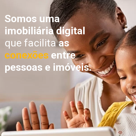
Somos uma
imobiliária digital
que facilita
as
conexões
entre
pessoas e imóveis.