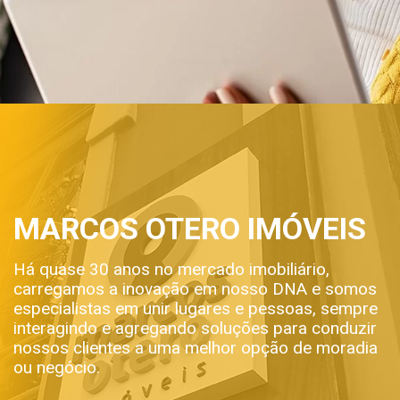
MARCOS OTERO IMÓVEIS
Há quase 30 anos no mercado imobiliário,
carregamos a inovação em nosso DNA e somos
especialistas em unir lugares e pessoas, sempre
interagindo e agregando soluções para conduzir
nossos clientes a uma melhor opção de moradia
ou negócio.