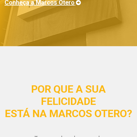
Conheça a Marcos Otero
POR QUE A SUA
FELICIDADE
ESTÁ NA MARCOS OTERO?