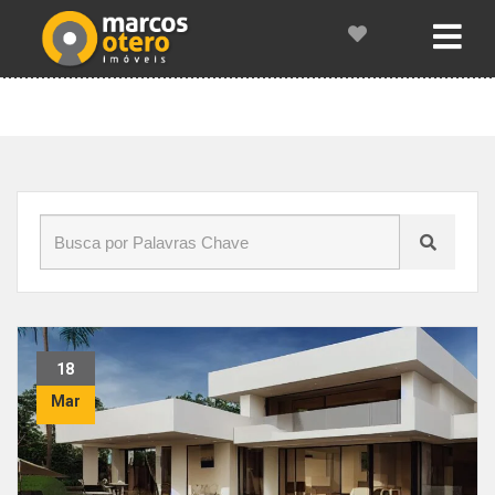
Início
»
Blog
»
alto padrão
18
Mar