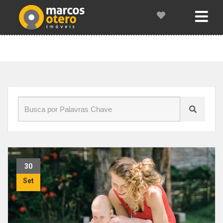
Início
»
Blog
»
piscina
30
Set