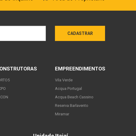
CADASTRAR
ONSTRUTORAS
EMPREENDIMENTOS
ORTO5
Vila Verde
CPO
Acqua Portugal
ECON
Acqua Beach Cassino
Reserva Barlavento
Miramar
Unidade Itajaí