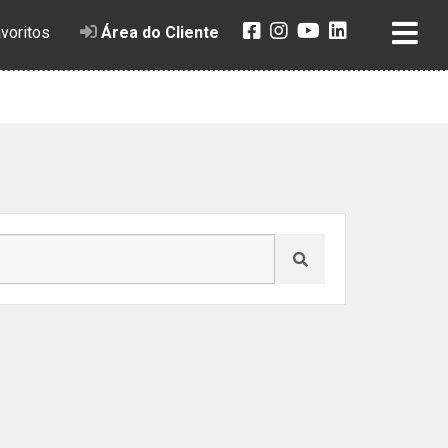
voritos
Área do Cliente