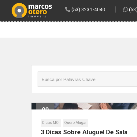
Início
»
Blog
»
Sala comercial
(53) 3231-4040
(53
09
Dez
Dicas MOI
Quero Alugar
3 Dicas Sobre Aluguel De Sala