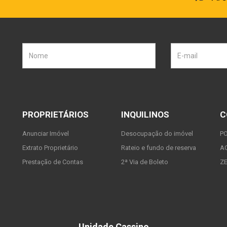
PROPRIETÁRIOS
INQUILINOS
C
Anunciar Imóvel
Desocupação do imóvel
P
Extrato Proprietário
Rateio e fundo de reserva
A
Prestação de Contas
2ª Via de Boleto
Z
Unidade Cassino