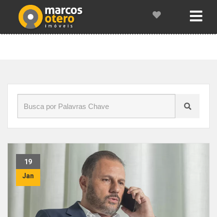
Início
»
Blog
»
compra e aluguel
19
Jan