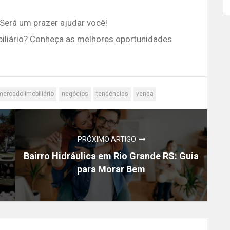
Será um prazer ajudar você!
biliário? Conheça as melhores oportunidades
mercado imobiliário
negócios
tendências
venda
PRÓXIMO ARTIGO
Bairro Hidráulica em Rio Grande RS: Guia
para Morar Bem