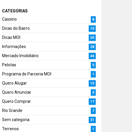
CATEGORIAS
Cassino
8
Dicas do Bairro
10
Dicas MOI
59
Informações
28
Mercado Imobiliário
46
Pelotas
5
Programa de Parceria MOI
1
Quero Alugar
10
Quero Anunciar
5
Quero Comprar
17
Rio Grande
7
Sem categoria
31
Terrenos
1