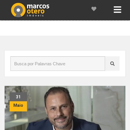
Início
»
Blog
»
mercado imobiliário
31
Maio