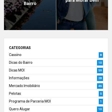
para Morar Bem
Bairro
CATEGORIAS
Cassino
8
Dicas do Bairro
10
Dicas MOI
59
Informações
28
Mercado Imobiliário
46
Pelotas
5
Programa de Parceria MOI
1
Quero Alugar
10