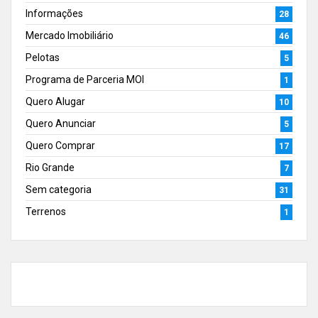
Informações
28
Mercado Imobiliário
46
Pelotas
5
Programa de Parceria MOI
1
Quero Alugar
10
Quero Anunciar
5
Quero Comprar
17
Rio Grande
7
Sem categoria
31
Terrenos
1