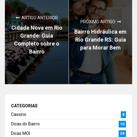
ARTIGO ANTERIOR
PRÓXIMO ARTIGO
Cidade Nova em Rio
Bairro Hidráulica em
Grande: Guia
Rio Grande RS: Guia
Completo sobre o
para Morar Bem
Bairro
CATEGORIAS
Cassino
8
Dicas do Bairro
10
Dicas MOI
59