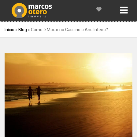
Início
»
Blog
»
Como é Morar no Cassino o Ano Inteiro?