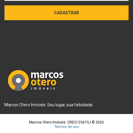
CADASTRAR
Marcos Otero Imóveis: Seu lugar, sua felicidade.
Marcos Otero Imóveis. CRECI 23673J © 2026
Termos de uso