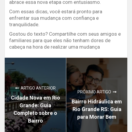
abrace essa nova etapa com entusiasmo.
Com essas dicas, você estará pronto para
enfrentar sua mudança com confiança e
tranquilidade.
Gostou do texto? Compartilhe com seus amigos e
familiares para que eles não tenham dores de
cabeça na hora de realizar uma mudança
ARTIGO ANTERIOR
PRÓXIMO ARTIGO
Cidade Nova em Rio
Bairro Hidráulica em
Grande: Guia
Rio Grande RS: Guia
Completo sobre o
para Morar Bem
Bairro