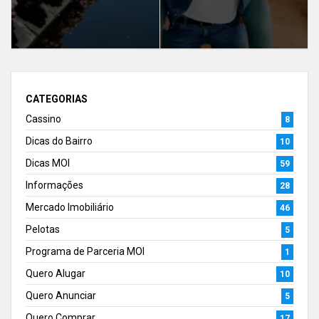
CATEGORIAS
Cassino
8
Dicas do Bairro
10
Dicas MOI
59
Informações
28
Mercado Imobiliário
46
Pelotas
5
Programa de Parceria MOI
1
Quero Alugar
10
Quero Anunciar
5
Quero Comprar
17