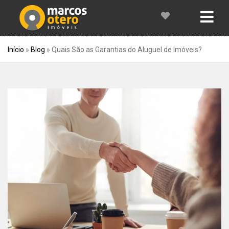
Início
»
Blog
»
Quais São as Garantias do Aluguel de Imóveis?